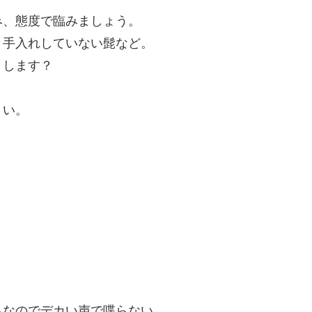
み、態度で臨みましょう。
。手入れしていない髭など。
うします？
さい。
ちなのでデカい声で喋らない