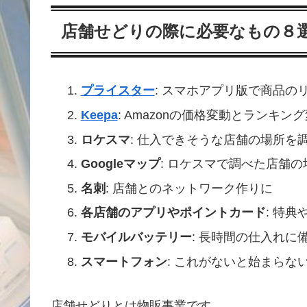
店舗せどりの際に必要なもの８選
プライスター
: スマホアプリ版で商品の
Keepa
: Amazonの価格変動とランキン
ロケスマ
: 仕入できそうな店舗の場所を
Googleマップ
: ロケスマで調べた店舗
名刺
: 店舗とのネットワーク作りに
各店舗のアプリやポイントカード
: 特
モバイルバッテリー
: 長時間の仕入れ
スマートフォン
: これがないと始まらな
店舗せどりとは物販事業です。