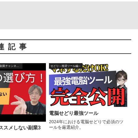
連記事
YouTube「ＦＰマツオの副業チャンネル」
せどり～推奨ツール編～
電脳せどり最強ツール
2024年における電脳せどりで必須のツ
ールを厳選紹介。
「おススメしない副業3