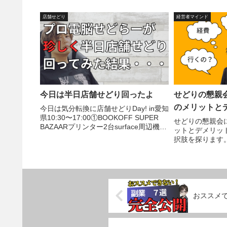
店舗せどり
経営者マインド
今日は半日店舗せどり回ったよ
せどりの懇親
のメリットと
今日は気分転換に店舗せどりDay! in愛知
県10:30〜17:00①BOOKOFF SUPER
せどりの懇親会
BAZAARプリンター2台surface周辺機器
ットとデメリッ
1個プリンターインク1個ゲーム機2台仕
択肢を探ります
入65,240→想定売価107,060差額
41,820②...
おススメ